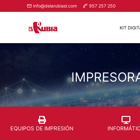
Ir
info@delarubiasl.com
957 257 250
al
contenido
KIT DIGIT
IMPRESORA
EQUIPOS DE IMPRESIÓN
INFORMÁTI