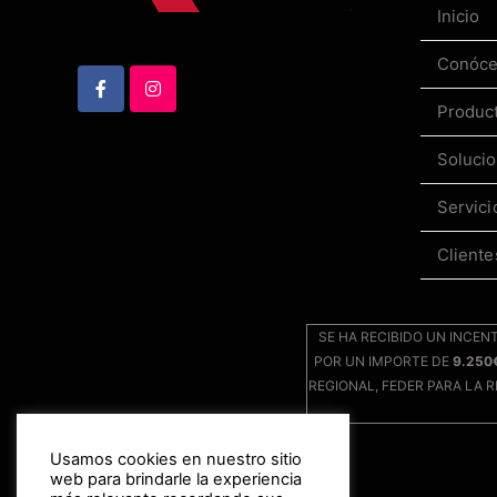
Inicio
Conóc
Produc
Soluci
Servici
Cliente
SE HA RECIBIDO UN INCEN
POR UN IMPORTE DE
9.250
REGIONAL, FEDER PARA LA 
Usamos cookies en nuestro sitio
web para brindarle la experiencia