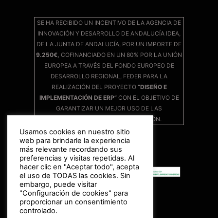
SE HA RECIBIDO UN INCENTIVO DE LA AGENCIA DE
INNOVACIÓN Y DESARROLLO DE ANDALUCÍA IDEA,
DE LA JUNTA DE ANDALUCÍA, POR UN IMPORTE DE
9.250€,
COFINANCIADO EN UN 80% POR LA UNIÓN
EUROPEA A TRAVÉS DEL FONDO EUROPEO DE
DESARROLLO REGIONAL, FEDER PARA LA
REALIZACIÓN DEL PROYECTO
“DISEÑO E
IMPLEMENTACIÓN DE ERP”
CON EL OBJETIVO DE
GARANTIZAR UN MEJOR USO DE LAS
TECNOLOGÍAS DE LA INFORMACIÓN.
Usamos cookies en nuestro sitio
web para brindarle la experiencia
más relevante recordando sus
preferencias y visitas repetidas. Al
hacer clic en "Aceptar todo", acepta
el uso de TODAS las cookies. Sin
embargo, puede visitar
"Configuración de cookies" para
proporcionar un consentimiento
controlado.