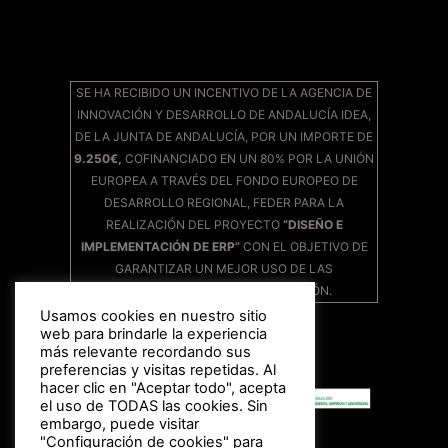
SE HA RECIBIDO UN INCENTIVO DE LA AGENCIA DE
INNOVACIÓN Y DESARROLLO DE ANDALUCÍA IDEA,
DE LA JUNTA DE ANDALUCÍA, POR UN IMPORTE DE
9.250€,
COFINANCIADO EN UN 80% POR LA UNIÓN
EUROPEA A TRAVÉS DEL FONDO EUROPEO DE
DESARROLLO REGIONAL, FEDER PARA LA
REALIZACIÓN DEL PROYECTO
“DISEÑO E
IMPLEMENTACIÓN DE ERP”
CON EL OBJETIVO DE
GARANTIZAR UN MEJOR USO DE LAS
TECNOLOGÍAS DE LA INFORMACIÓN.
Usamos cookies en nuestro sitio
web para brindarle la experiencia
más relevante recordando sus
preferencias y visitas repetidas. Al
hacer clic en "Aceptar todo", acepta
el uso de TODAS las cookies. Sin
embargo, puede visitar
"Configuración de cookies" para