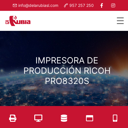
Ir
info@delarubiasl.com
957 257 250
al
contenido
IMPRESORA DE
PRODUCCIÓN RICOH
PRO8320S